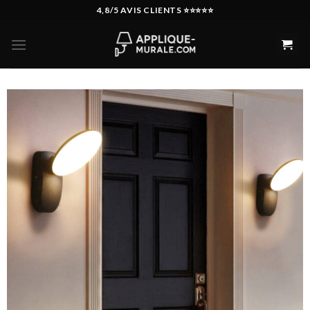
Skip
4,8/5 AVIS CLIENTS ⭐️⭐️⭐️⭐️⭐️
to
content