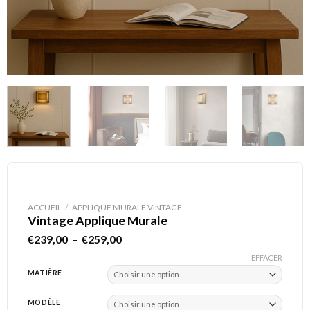
ACCUEIL
/
APPLIQUE MURALE VINTAGE
Vintage Applique Murale
Plage
€
239,00
–
€
259,00
de
EFFACER
prix :
€239,00
MATIÈRE
à
€259,00
MODÈLE