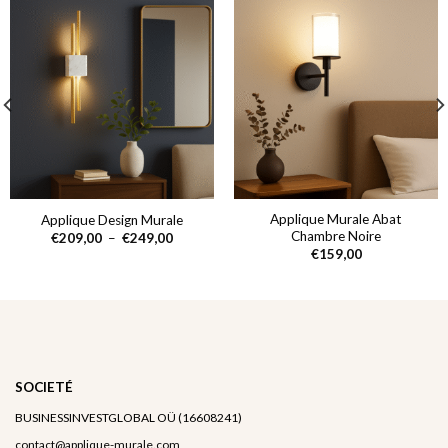
Applique Murale Abat
Applique Design Murale
Chambre Noire
Plage
€
209,00
–
€
249,00
de
€
159,00
prix :
€209,00
à
€249,00
SOCIETÉ
BUSINESSINVESTGLOBAL OÜ (16608241)
contact@applique-murale.com